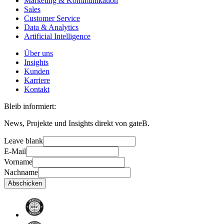
Marketing & Kommunikation
Sales
Customer Service
Data & Analytics
Artificial Intelligence
Über uns
Insights
Kunden
Karriere
Kontakt
Bleib informiert:
News, Projekte und Insights direkt von gateB.
Leave blank
E-Mail
Vorname
Nachname
Abschicken