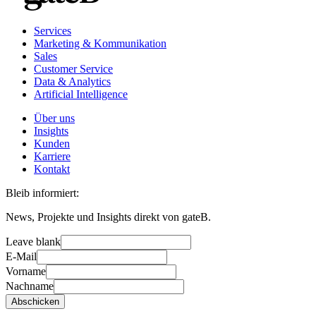
Services
Marketing & Kommunikation
Sales
Customer Service
Data & Analytics
Artificial Intelligence
Über uns
Insights
Kunden
Karriere
Kontakt
Bleib informiert:
News, Projekte und Insights direkt von gateB.
Leave blank
E-Mail
Vorname
Nachname
Abschicken