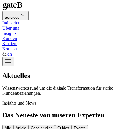
Services
Industrien
Über uns
Insights
Kunden
Karriere
Kontakt
de
|
en
Aktuelles
Wissenswertes rund um die digitale Transformation für starke
Kundenbeziehungen.
Insights und News
Das Neueste von unseren Experten
Alle
Article
Case studies
Guides
Events