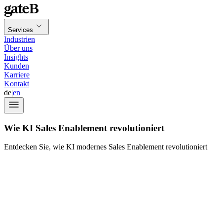
Services
Industrien
Über uns
Insights
Kunden
Karriere
Kontakt
de
|
en
Wie KI Sales Enablement revolutioniert
Entdecken Sie, wie KI modernes Sales Enablement revolutioniert