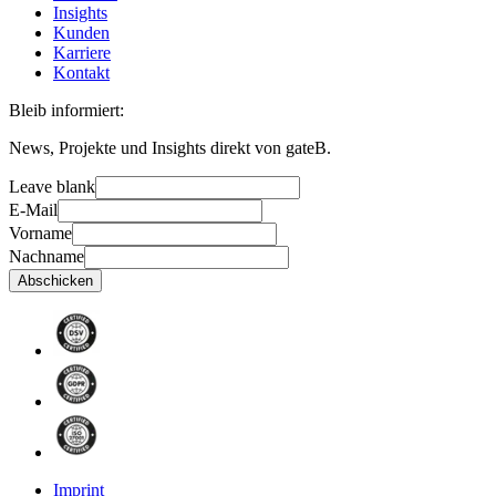
Insights
Kunden
Karriere
Kontakt
Bleib informiert:
News, Projekte und Insights direkt von gateB.
Leave blank
E-Mail
Vorname
Nachname
Abschicken
Imprint