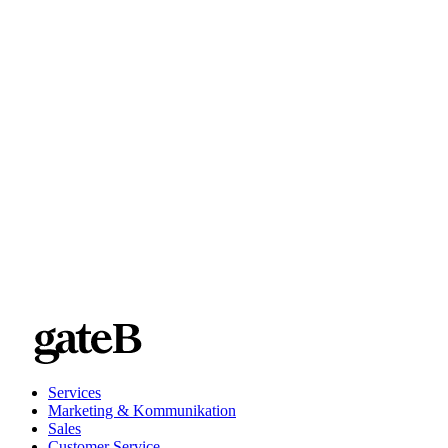
und Interaktions-Tracking
Automatisierte Follow-ups
, inkl. KI-basierter Vorschläge für
Nachrichten und Antworten auf Rückfragen via Chatbot
Services
Marketing & Kommunikation
Sales
Customer Service