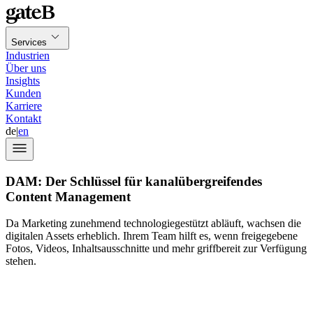
Services
Industrien
Über uns
Insights
Kunden
Karriere
Kontakt
de
|
en
DAM: Der Schlüssel für kanalübergreifendes
Content Management
Da Marketing zunehmend technologiegestützt abläuft, wachsen die
digitalen Assets erheblich. Ihrem Team hilft es, wenn freigegebene
Fotos, Videos, Inhaltsausschnitte und mehr griffbereit zur Verfügung
stehen.