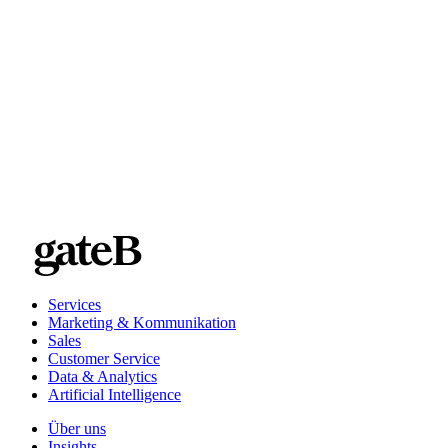
Werden die Daten nach Abschluss des Projekts vernichtet
oder aufbewahrt?
Wenn sie gespeichert werden, für wie lange? Wie lauten die
Richtlinien für die Wiederverwendung?
Beträge in
Millionenhöhe sparen
Services
Marketing & Kommunikation
Sales
Customer Service
Data & Analytics
Artificial Intelligence
Über uns
Insights