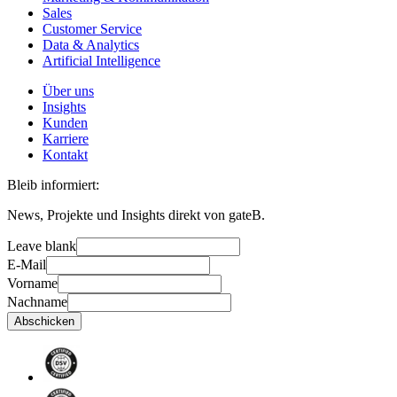
Sales
Customer Service
Data & Analytics
Artificial Intelligence
Über uns
Insights
Kunden
Karriere
Kontakt
Bleib informiert:
News, Projekte und Insights direkt von gateB.
Leave blank
E-Mail
Vorname
Nachname
Abschicken