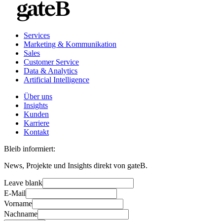
Services
Marketing & Kommunikation
Sales
Customer Service
Data & Analytics
Artificial Intelligence
Über uns
Insights
Kunden
Karriere
Kontakt
Bleib informiert:
News, Projekte und Insights direkt von gateB.
Leave blank
E-Mail
Vorname
Nachname