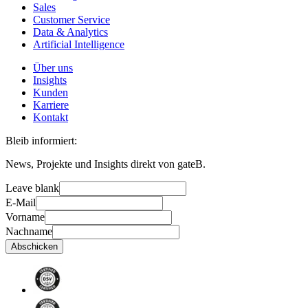
Sales
Customer Service
Data & Analytics
Artificial Intelligence
Über uns
Insights
Kunden
Karriere
Kontakt
Bleib informiert:
News, Projekte und Insights direkt von gateB.
Leave blank
E-Mail
Vorname
Nachname
Abschicken