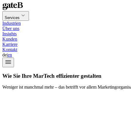
Services
Industrien
Über uns
Insights
Kunden
Karriere
Kontakt
de
|
en
Wie Sie Ihre MarTech effizienter gestalten
Weniger ist manchmal mehr – das betrifft vor allem Marketingorganisa
zufolge