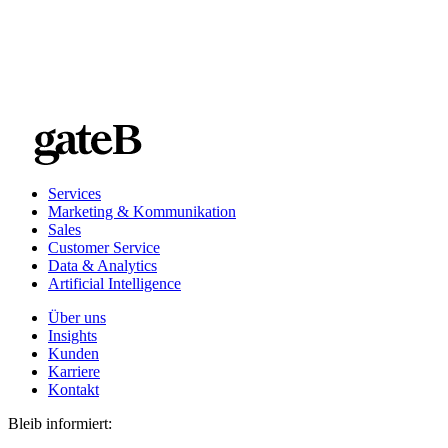
Journeys.
Mut zu Fehlern haben. Nur so lernt man und das bringt ein
Projekt weiter voran.
Jeder Schritt zählt. Selbst kleine Schritte bewegen ein Projekt
oft in ganz neue Dimensionen.
Services
Marketing & Kommunikation
Sales
Customer Service
Data & Analytics
Artificial Intelligence
Über uns
Insights
Kunden
Karriere
Kontakt
Bleib informiert: