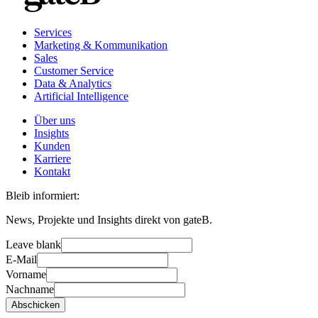
Services
Marketing & Kommunikation
Sales
Customer Service
Data & Analytics
Artificial Intelligence
Über uns
Insights
Kunden
Karriere
Kontakt
Bleib informiert:
News, Projekte und Insights direkt von gateB.
Leave blank
E-Mail
Vorname
Nachname
Abschicken