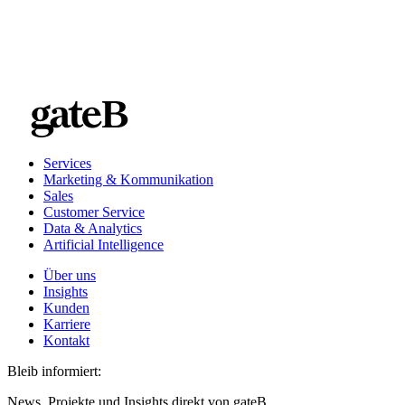
Services
Marketing & Kommunikation
Sales
Customer Service
Data & Analytics
Artificial Intelligence
Über uns
Insights
Kunden
Karriere
Kontakt
Bleib informiert:
News, Projekte und Insights direkt von gateB.