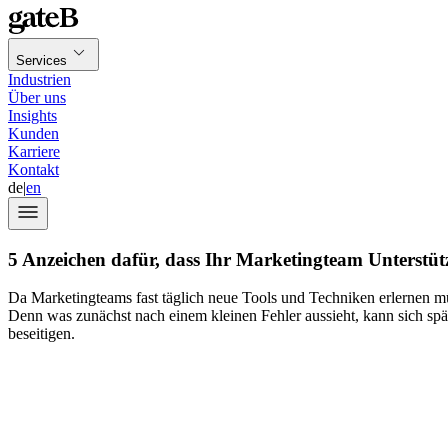
Services
Industrien
Über uns
Insights
Kunden
Karriere
Kontakt
de
|
en
5 Anzeichen dafür, dass Ihr Marketingteam Unterstü
Da Marketingteams fast täglich neue Tools und Techniken erlernen mü
Denn was zunächst nach einem kleinen Fehler aussieht, kann sich spät
beseitigen.