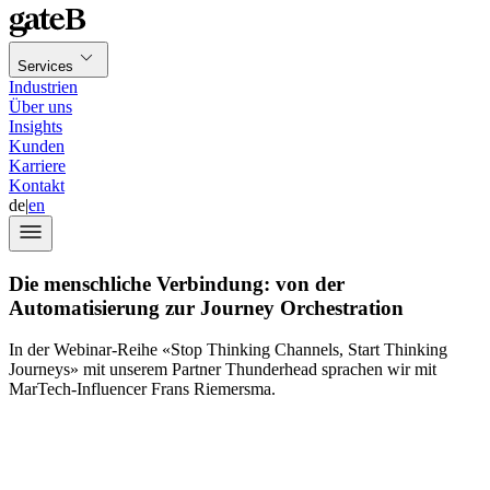
Services
Industrien
Über uns
Insights
Kunden
Karriere
Kontakt
de
|
en
Die menschliche Verbindung: von der
Automatisierung zur Journey Orchestration
In der Webinar-Reihe «Stop Thinking Channels, Start Thinking
Journeys» mit unserem Partner Thunderhead sprachen wir mit
MarTech-Influencer Frans Riemersma.