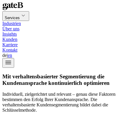
Services
Industrien
Über uns
Insights
Kunden
Karriere
Kontakt
de
|
en
Mit verhaltensbasierter Segmentierung die
Kundenansprache kontinuierlich optimieren
Individuell, zielgerichtet und relevant – genau diese Faktoren
bestimmen den Erfolg Ihrer Kundenansprache. Die
verhaltensbasierte Kundensegmentierung bildet dabei die
Schlüsselmethode.