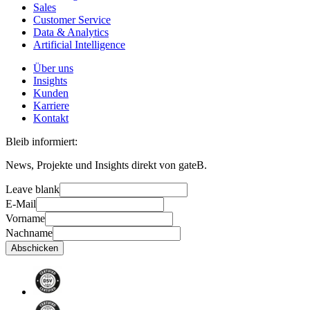
Sales
Customer Service
Data & Analytics
Artificial Intelligence
Über uns
Insights
Kunden
Karriere
Kontakt
Bleib informiert:
News, Projekte und Insights direkt von gateB.
Leave blank
E-Mail
Vorname
Nachname
Abschicken