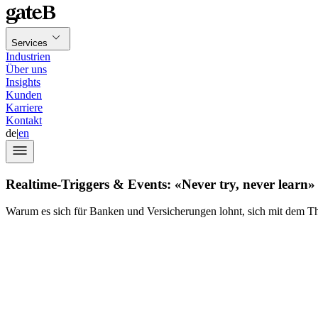
Services
Industrien
Über uns
Insights
Kunden
Karriere
Kontakt
de
|
en
Realtime-Triggers & Events: «Never try, never learn»
Warum es sich für Banken und Versicherungen lohnt, sich mit dem Th
Teil 1