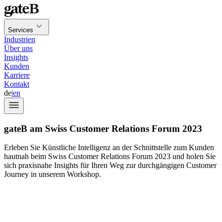
Services
Industrien
Über uns
Insights
Kunden
Karriere
Kontakt
de
|
en
gateB am Swiss Customer Relations Forum 2023
Erleben Sie Künstliche Intelligenz an der Schnittstelle zum Kunden
hautnah beim Swiss Customer Relations Forum 2023 und holen Sie
sich praxisnahe Insights für Ihren Weg zur durchgängigen Customer
Journey in unserem Workshop.
Swiss Customer Relations Forum
31. August
im Zürich Marriott Hotel