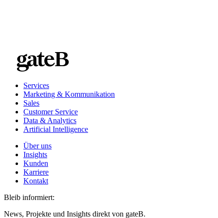
ähnliche Kampagnen entwickeln, können Sie so leicht auf die
bereits erstellten Assets zugreifen.
Wenden Sie sich
einfach an unser Team von DAM-Expert:innen
Services
Marketing & Kommunikation
Sales
Customer Service
Data & Analytics
Artificial Intelligence
Über uns
Insights
Kunden
Karriere
Kontakt
Bleib informiert:
News, Projekte und Insights direkt von gateB.