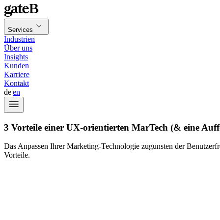
Services
Industrien
Über uns
Insights
Kunden
Karriere
Kontakt
de
|
en
3 Vorteile einer UX-orientierten MarTech (& eine Auf
Das Anpassen Ihrer Marketing-Technologie zugunsten der Benutzerfr
Vorteile.